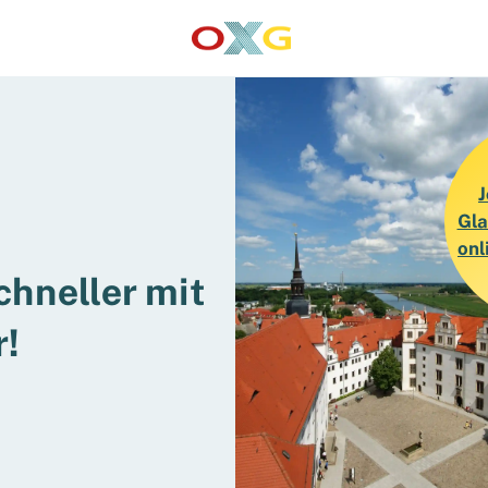
S
J
Gla
onl
chneller mit
r!