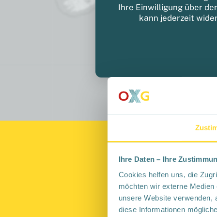
Ihre Einwilligung über de
kann jederzeit wide
Zusti
Ihre Daten – Ihre Zustimmu
Sie möchten
Cookies helfen uns, die Zugr
möchten wir externe Medien e
unsere Website verwenden, a
Dann überprüfen Si
diese Informationen mögliche
online Ihren Vertr