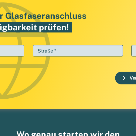
r Glasfaseranschluss
ügbarkeit prüfen!
Straße *
Ve
Wo genau starten wir den