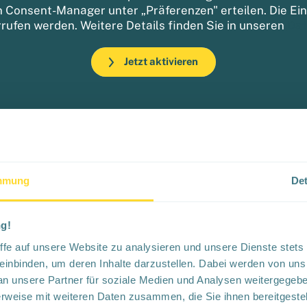
n Consent-Manager unter „Präferenzen" erteilen. Die Einwi
rrufen werden. Weitere Details finden Sie in unseren
Dat
Jetzt aktivieren
mmung
Det
ng!
 auch dabei sein?
iffe auf unsere Website zu analysieren und unsere Dienste ste
inbinden, um deren Inhalte darzustellen. Dabei werden von uns
n unsere Partner für soziale Medien und Analysen weitergegebe
e hier die Glasfaserverfügbarkeit für Ihre Immobilie in Torgau und sc
rweise mit weiteren Daten zusammen, die Sie ihnen bereitgestell
ag für den Glasfaserausbau ab.