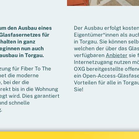
um den Ausbau eines
Der Ausbau erfolgt kosten
Glasfasernetzes für
Eigentümer*innen als au
halten in ganz
in Torgau. Sie können sel
eginnen nun auch
welchen der über das Gla
ausbau in Torgau.
verfügbaren
Anbieter
sie 
Internetzugang nutzen mö
zung für Fiber To The
OXG bereitgestellte offene
et die moderne
ein Open-Access-Glasfase
 bei der die
Vorteilen für alle in Torga
irekt bis in die Wohnung
Sie!
gt wird. Dies garantiert
und schnelle
.