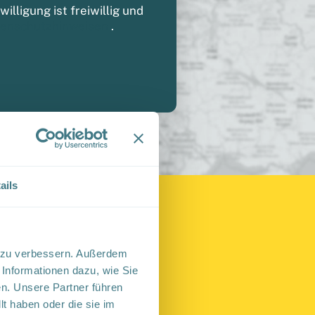
lligung ist freiwillig und
enschutzhinweisen
.
ails
ts zu verbessern. Außerdem
 Informationen dazu, wie Sie
n. Unsere Partner führen
hließen Sie direkt
t haben oder die sie im