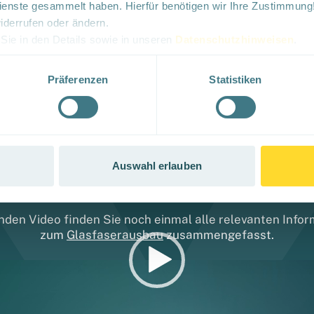
enste gesammelt haben. Hierfür benötigen wir Ihre Zustimmung!
widerrufen oder ändern.
gsvertrag
 Sie in den Details sowie in unseren
Datenschutzhinweisen
.
Präferenzen
Statistiken
Auswahl erlauben
Glasfaser in
Torgau
nden Video finden Sie noch einmal alle relevanten Info
zum
Glasfaserausbau
zusammengefasst.