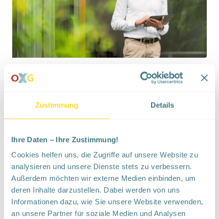
Vorteile für die
Eigentümer*innen
in Dorsten
Zustimmung
Details
Ihre Daten – Ihre Zustimmung!
Fit für die Zukunft und
Cookies helfen uns, die Zugriffe auf unsere Website zu
potenzielle Wertsteigerung
analysieren und unsere Dienste stets zu verbessern.
Außerdem möchten wir externe Medien einbinden, um
Sichern Sie sich als Eigentümer*in das
deren Inhalte darzustellen. Dabei werden von uns
Internet der Zukunft. Mit einem OXG-
Informationen dazu, wie Sie unsere Website verwenden,
Glasfaseranschluss steigern Sie
an unsere Partner für soziale Medien und Analysen
heute schon den potenziellen Wert