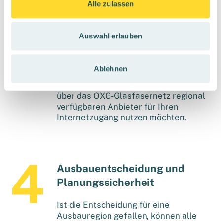
Alle zulassen
Freie Anbieterwahl durch
unser Open-Access-Glasfaser
Auswahl erlauben
in Berlin Spandau
Ablehnen
Sie bzw. die Bewohner*innen
entscheiden, wann Sie welchen der
über das OXG-Glasfasernetz regional
verfügbaren Anbieter für Ihren
Internetzugang nutzen möchten.
Ausbauentscheidung und
Planungssicherheit
Ist die Entscheidung für eine
Ausbauregion gefallen, können alle